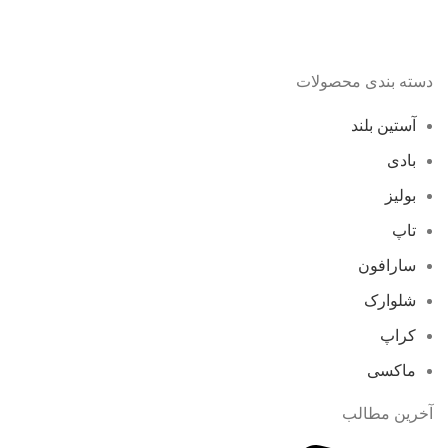
دسته بندی محصولات
آستین بلند
بادی
بولیز
تاپ
سارافون
شلوارک
کراپ
ماکسی
آخرین مطالب