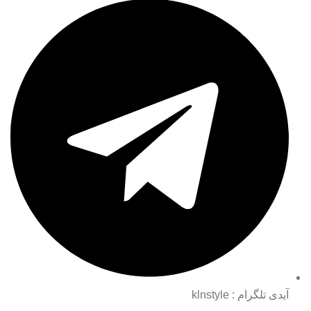
آیدی تلگرام : klnstyle