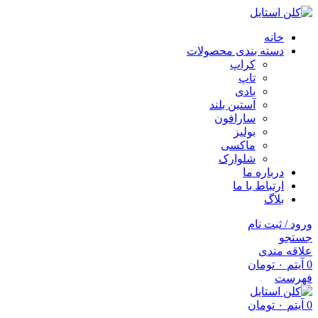
خانه
دسته بندی محصولات
کراپ
تاپ
بادی
آستین بلند
سارافون
بولیز
ماکسی
شلوارک
درباره ما
ارتباط با ما
بلاگ
ورود / ثبت نام
جستجو
علاقه مندی
0
آیتم
۰
تومان
فهرست
0
آیتم
۰
تومان