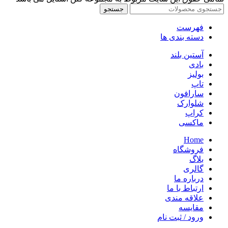
جستجو
فهرست
دسته بندی ها
آستین بلند
بادی
بولیز
تاپ
سارافون
شلوارک
کراپ
ماکسی
Home
فروشگاه
بلاگ
گالری
درباره ما
ارتباط با ما
علاقه مندی
مقایسه
ورود / ثبت نام