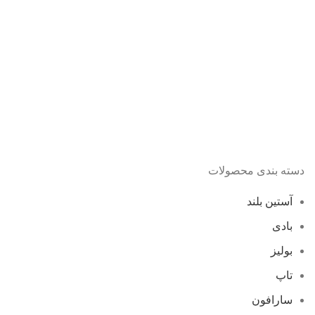
دسته بندی محصولات
آستین بلند
بادی
بولیز
تاپ
سارافون