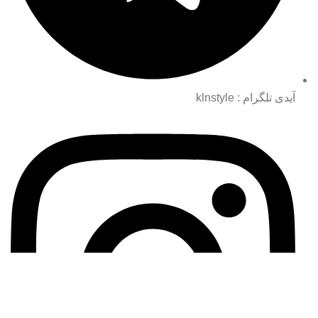
آیدی تلگرام : klnstyle