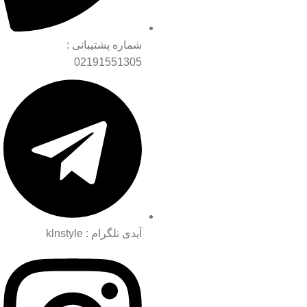
شماره پشتیبانی :
02191551305
آیدی تلگرام : klnstyle