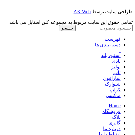
طراحی سایت توسط
AK Web
تمامی حقوق این سایت مربوط به مجموعه کلن استایل می باشد
جستجو
فهرست
دسته بندی ها
آستین بلند
بادی
بولیز
تاپ
سارافون
شلوارک
کراپ
ماکسی
Home
فروشگاه
بلاگ
گالری
درباره ما
ارتباط با ما