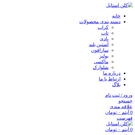
خانه
دسته بندی محصولات
کراپ
تاپ
بادی
آستین بلند
سارافون
بولیز
ماکسی
شلوارک
درباره ما
ارتباط با ما
بلاگ
ورود / ثبت نام
جستجو
علاقه مندی
0
آیتم
۰
تومان
فهرست
0
آیتم
۰
تومان