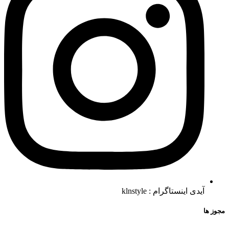
آیدی اینستاگرام : klnstyle
مجوز ها