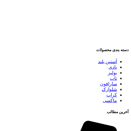
دسته بندی محصولات
آستین بلند
بادی
بولیز
تاپ
سارافون
شلوارک
کراپ
ماکسی
آخرین مطالب