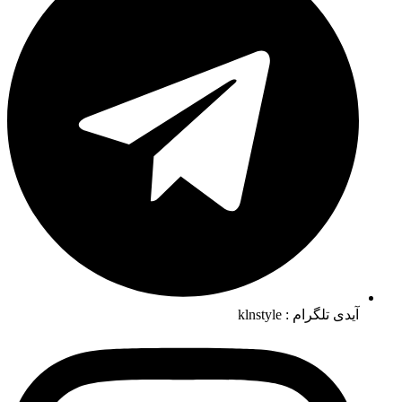
آیدی تلگرام : klnstyle