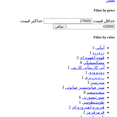
بستن
Filter by price
حداقل قیمت
حداكثر قيمت
صافی
Filter by color
آبی
آبی
1
زرد
زرد
1
قهوه ای
قهوه ای
2
مشکی
مشکی
8
آبی کاربنی
آبی کاربنی
1
دودی
دودی
1
رزبری
رزبری
1
سبز
سبز
3
سبز صابونی
سبز صابونی
3
سفید
سفید
8
صورتی
صورتی
6
طوسی
طوسی
1
فیروزه ای
فیروزه ای
2
قرمز
قرمز
2