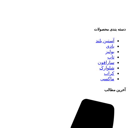
دسته بندی محصولات
آستین بلند
بادی
بولیز
تاپ
سارافون
شلوارک
کراپ
ماکسی
آخرین مطالب