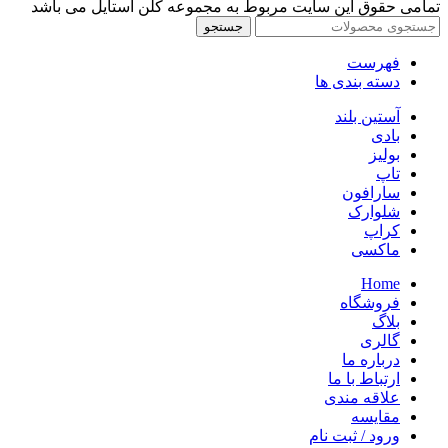
تمامی حقوق این سایت مربوط به مجموعه کلن استایل می باشد
جستجو
فهرست
دسته بندی ها
آستین بلند
بادی
بولیز
تاپ
سارافون
شلوارک
کراپ
ماکسی
Home
فروشگاه
بلاگ
گالری
درباره ما
ارتباط با ما
علاقه مندی
مقایسه
ورود / ثبت نام