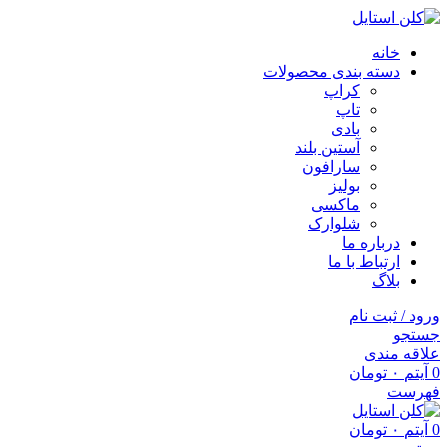
خانه
دسته بندی محصولات
کراپ
تاپ
بادی
آستین بلند
سارافون
بولیز
ماکسی
شلوارک
درباره ما
ارتباط با ما
بلاگ
ورود / ثبت نام
جستجو
علاقه مندی
0
آیتم
۰
تومان
فهرست
0
آیتم
۰
تومان