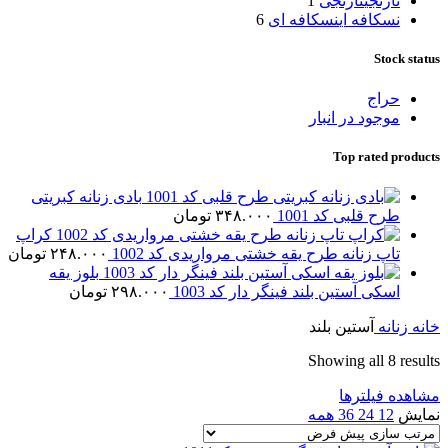
نارنجی
نارنجی
1
نسکافه ای
نسکافه ای
6
Stock status
حراج
موجود در انبار
Top rated products
بادی زنانه کبریتی
طرح قلبی کد 1001
۳۴۸.۰۰۰
تومان
کراپ
تاپ زنانه طرح یقه خشتی مرواریدی کد 1002
۲۴۸.۰۰۰
تومان
بلوز یقه
اسکی آستین بلند فینگر دار کد 1003
۲۹۸.۰۰۰
تومان
خانه
زنانه
آستین بلند
Showing all 8 results
مشاهده فیلترها
نمایش
12
24
36
همه