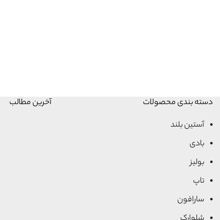
دسته بندی محصولات
آخرین مطالب
آستین بلند
بادی
بولیز
تاپ
سارافون
شلوارک