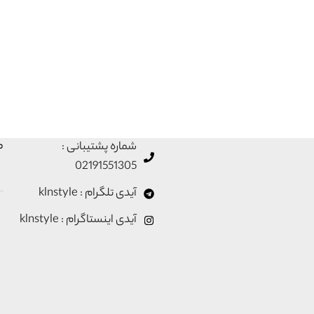
م
شماره پشتیبانی :
02191551305
آیدی تلگرام : klnstyle
آیدی اینستاگرام : klnstyle