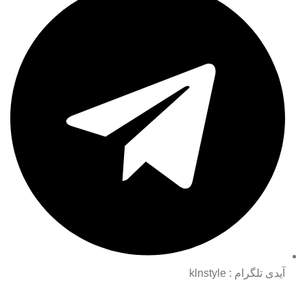
آیدی تلگرام : klnstyle