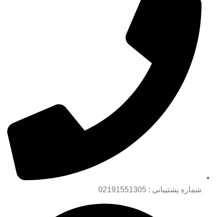
شماره پشتیبانی : 02191551305