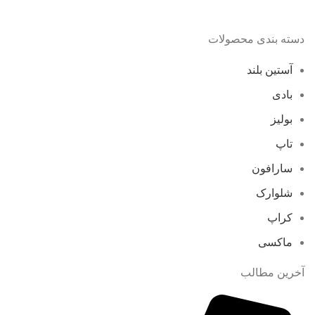
دسته بندی محصولات
آستین بلند
بادی
بولیز
تاپ
سارافون
شلوارک
کراپ
ماکسی
آخرین مطالب