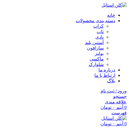
خانه
دسته بندی محصولات
کراپ
تاپ
بادی
آستین بلند
سارافون
بولیز
ماکسی
شلوارک
درباره ما
ارتباط با ما
بلاگ
ورود / ثبت نام
جستجو
علاقه مندی
0
آیتم
۰
تومان
فهرست
0
آیتم
۰
تومان