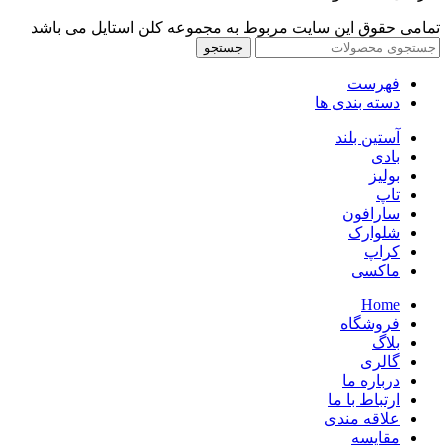
تمامی حقوق این سایت مربوط به مجموعه کلن استایل می باشد
جستجو
فهرست
دسته بندی ها
آستین بلند
بادی
بولیز
تاپ
سارافون
شلوارک
کراپ
ماکسی
Home
فروشگاه
بلاگ
گالری
درباره ما
ارتباط با ما
علاقه مندی
مقایسه