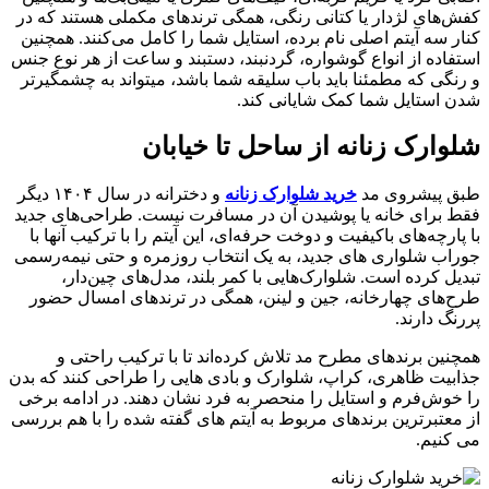
کفش‌های لژدار یا کتانی رنگی، همگی ترندهای مکملی هستند که در
کنار سه آیتم اصلی نام برده، استایل شما را کامل می‌کنند. همچنین
استفاده از انواع گوشواره، گردنبند، دستبند و ساعت از هر نوع جنس
و رنگی که مطمئنا باید باب سلیقه شما باشد، میتواند به چشمگیرتر
شدن استایل شما کمک شایانی کند.
شلوارک زنانه از ساحل تا خیابان
طبق پیشروی مد
خرید
شلوارک زنانه
و دخترانه در سال ۱۴۰۴ دیگر
فقط برای خانه یا پوشیدن آن در مسافرت نیست. طراحی‌های جدید
با پارچه‌های باکیفیت و دوخت حرفه‌ای، این آیتم را با ترکیب آنها با
جوراب شلواری های جدید، به یک انتخاب روزمره و حتی نیمه‌رسمی
تبدیل کرده‌ است. شلوارک‌هایی با کمر بلند، مدل‌های چین‌دار،
طرح‌های چهارخانه، جین و لینن، همگی در ترندهای امسال حضور
پررنگ دارند.
همچنین برندهای مطرح مد تلاش کرده‌اند تا با ترکیب راحتی و
جذابیت ظاهری، کراپ، شلوارک و بادی هایی را طراحی کنند که بدن
را خوش‌فرم و استایل را منحصر به فرد نشان دهند. در ادامه برخی
از معتبرترین برندهای مربوط به آیتم های گفته شده را با هم بررسی
می کنیم.