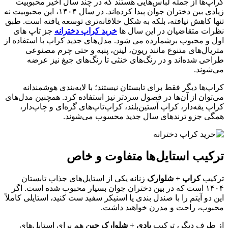
کراپ‌ها از جمله لباس‌هایی هستند که در چند سال اخیر محبوبیت
زیادی بین دختران جوان پیدا کرده‌اند. در سال ۱۴۰۴، این محبوبیت نه
تنها کاهش نیافته، بلکه به شکل خلاقانه‌تری توسعه یافته است. طبق
نظرات متقاضیان در این سال ها
خرید کراپ دخترانه
جز تاپ های
اول و محبوب برشمارده می شود. مدل‌های جدید کراپ با استفاده از
متریال‌های متنوع مانند ریون، لینن، پنبه و حتی چرم مصنوعی
طراحی شده‌اند و در رنگ‌های خنثی تا رنگ‌های جیغ نیز عرضه
می‌شوند.
کراپ‌ها دیگر فقط برای تابستان نیستند؛ با لایه‌بندی هوشمندانه
می‌توان از آن‌ها در فصول سردتر نیز استفاده کرد. همچنین مدل‌های
کراپ یقه‌دار، کراپ آستین‌بلند، کراپ‌تاپ‌های گره‌ای و چاپ‌دار،
همگی جزو ترندهای سال جدید محسوب می‌شوند.
ترکیب استایل‌ها متفاوت و خاص
ترکیب
کراپ + شلوارک
زنانه یکی از استایل‌های جذاب تابستان
۱۴۰۴ است که در بین دختران جوان بسیار محبوب شده است. اگر
این دو آیتم را با صندل بندی یا اسنیکر سفید ست کنید، استایلی کاملاً
محبوب، راحت و مدرن خواهید داشت.
از طرف دیگر، ترکیب
بادی + شلوارک جین
هم برای استایل‌های