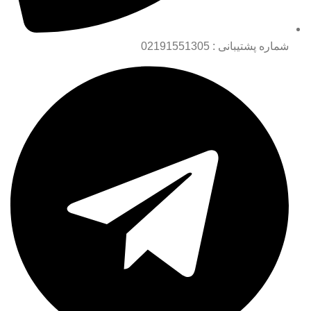
شماره پشتیبانی : 02191551305