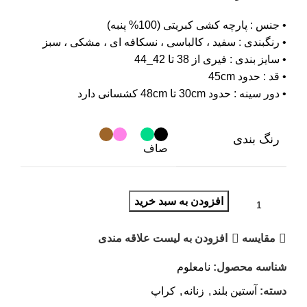
• جنس : پارچه کشی کبریتی (100% پنبه)
• رنگبندی : سفید ، کالباسی ، نسکافه ای ، مشکی ، سبز
• سایز بندی : فیری از 38 تا 42_44
• قد : حدود 45cm
• دور سینه : حدود 30cm تا 48cm کشسانی دارد
رنگ بندی
صاف
افزودن به سبد خرید
مقایسه
افزودن به لیست علاقه مندی
شناسه محصول:
نامعلوم
دسته:
آستین بلند
,
زنانه
,
کراپ