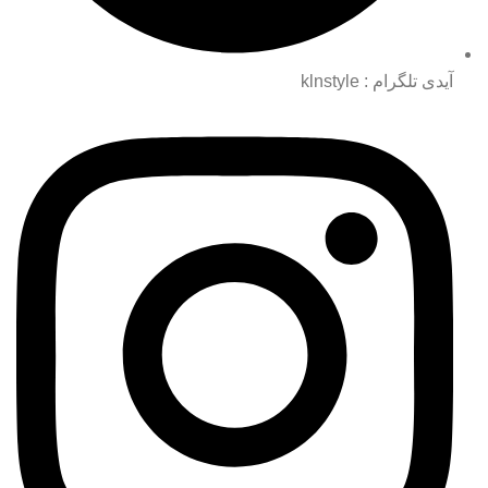
آیدی تلگرام : klnstyle