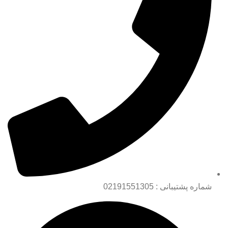
شماره پشتیبانی : 02191551305