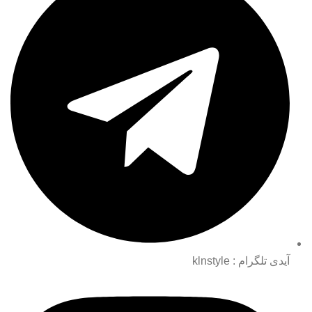
آیدی تلگرام : klnstyle