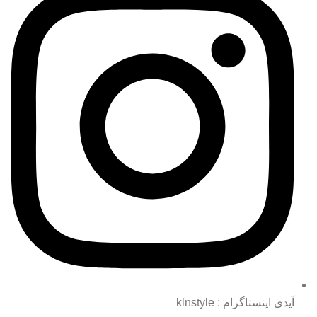
آیدی اینستاگرام : klnstyle