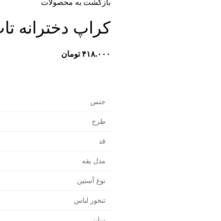
بازگشت به محصولات
کراپ دخترانه تاپ 
۴۱۸.۰۰۰
تومان
جنس
طرح
قد
مدل یقه
نوع آستین
تنخور لباس
سایز