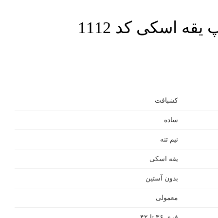
یقه اسکی کد 1112
کشبافت
ساده
نیم تنه
یقه اسکی
بدون آستین
معمولی
فری ۳۶ تا ۴۲