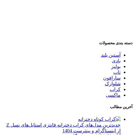
دسته بندی محصولات
آستین بلند
بادی
بولیز
تاپ
سارافون
شلوارک
کراپ
ماکسی
آخرین مطالب
جدیدترین مدل‌های کراپ دخترانه فانتزی استایل‌های نسل Z
از اینستاگرام و پینترست 1404