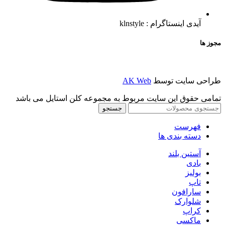
آیدی اینستاگرام : klnstyle
مجوز ها
طراحی سایت توسط
AK Web
تمامی حقوق این سایت مربوط به مجموعه کلن استایل می باشد
جستجو
فهرست
دسته بندی ها
آستین بلند
بادی
بولیز
تاپ
سارافون
شلوارک
کراپ
ماکسی