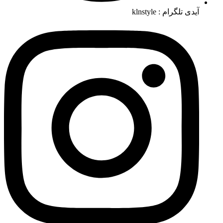
آیدی تلگرام : klnstyle