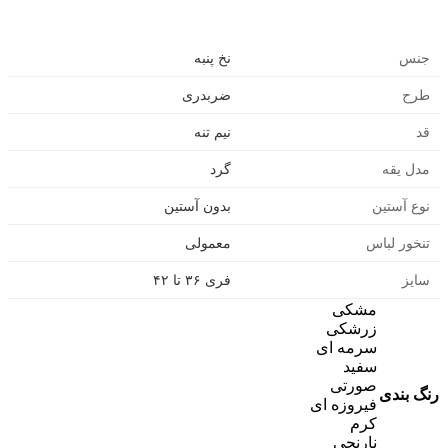
جنس
نخ پنبه
طرح
ضربدری
قد
نیم تنه
مدل یقه
گرد
نوع آستین
بدون آستین
تنخور لباس
معمولی
سایز
فری ۳۶ تا ۴۲
مشکی
زرشکی
سرمه ای
سفید
صورتی
رنگ بندی
فیروزه ای
کرم
نارنجی