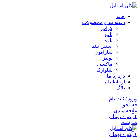
خانه
دسته بندی محصولات
کراپ
تاپ
بادی
آستین بلند
سارافون
بولیز
ماکسی
شلوارک
درباره ما
ارتباط با ما
بلاگ
ورود / ثبت نام
جستجو
علاقه مندی
0
آیتم
۰
تومان
فهرست
0
آیتم
۰
تومان