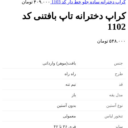
کراپ دخترانه ساده جلو خط دار کد 1103
۴۰۹.۰۰۰
تومان
کراپ دخترانه تاپ بافتنی کد
1102
۵۴۸.۰۰۰
تومان
جنس
بافت(موهر) وارداتی
طرح
راه راه
قد
نیم تنه
مدل یقه
باز
نوع آستین
بدون آستین
تنخور لباس
معمولی
سایز
فری ۳۶ تا ۴۲