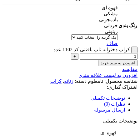
قهوه ای
مشکی
بادمجونی
رنگ بندی
خردلی
زیتونی
صاف
کراپ دخترانه تاپ بافتنی کد 1102 عدد
افزودن به سبد خرید
مقایسه
افزودن به لیست علاقه مندی
شناسه محصول:
نامعلوم
دسته:
زنانه
,
کراپ
اشتراک گذاری:
توضیحات تکمیلی
نظرات (0)
ارسال مرسوله
توضیحات تکمیلی
قهوه ای