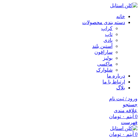
خانه
دسته بندی محصولات
کراپ
تاپ
بادی
آستین بلند
سارافون
بولیز
ماکسی
شلوارک
درباره ما
ارتباط با ما
بلاگ
ورود / ثبت نام
جستجو
علاقه مندی
0
آیتم
۰
تومان
فهرست
0
آیتم
۰
تومان