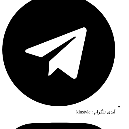
آیدی تلگرام : klnstyle