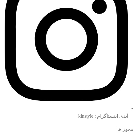
آیدی اینستاگرام : klnstyle
مجوز ها