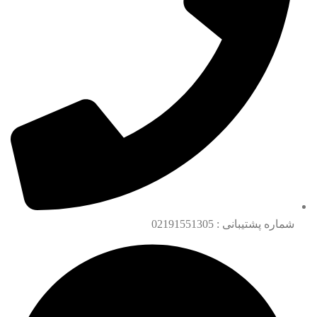
شماره پشتیبانی : 02191551305