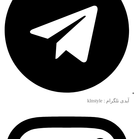
آیدی تلگرام : klnstyle