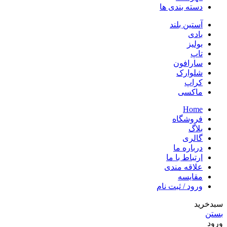
دسته بندی ها
آستین بلند
بادی
بولیز
تاپ
سارافون
شلوارک
کراپ
ماکسی
Home
فروشگاه
بلاگ
گالری
درباره ما
ارتباط با ما
علاقه مندی
مقایسه
ورود / ثبت نام
سبدخرید
بستن
ورود