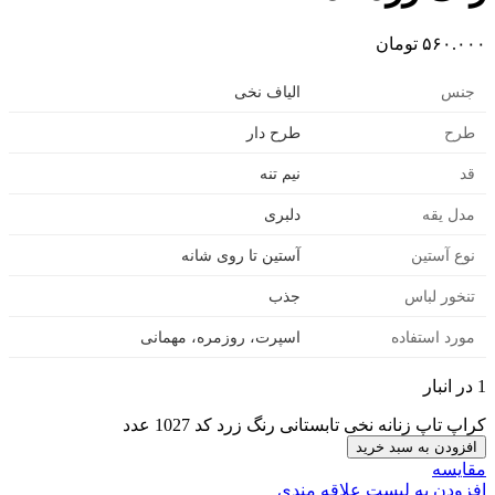
۵۶۰.۰۰۰
تومان
جنس
الیاف نخی
طرح
طرح دار
قد
نیم تنه
مدل یقه
دلبری
نوع آستین
آستین تا روی شانه
تنخور لباس
جذب
مورد استفاده
اسپرت، روزمره، مهمانی
1 در انبار
کراپ تاپ زنانه نخی تابستانی رنگ زرد کد 1027 عدد
افزودن به سبد خرید
مقایسه
افزودن به لیست علاقه مندی