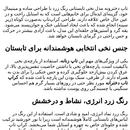
تاپ دخترونه مدل نخی تابستانی رنگ زرد با طراحی ساده و مینیمال
خود، گزینه‌ای ایده‌آل برای خانم‌هایی است که به استایل راحت و در
عین حال خاص علاقه دارند. طراحی کراپ‌تاپ به‌صورت کوتاه (زیر
سینه) انجام شده که باعث ایجاد استایلی خنک و جوان‌پسند می‌شود.
یقه گرد و آستین‌های حلقه‌ای این مدل، باعث آزادی بیشتر در حرکت
و حس راحتی در گرمای تابستان خواهد شد.
جنس نخی انتخابی هوشمندانه برای تابستان
یکی از ویژگی‌های مهم این
تاپ زنانه
، استفاده از پارچه‌ی نخی
باکیفیت است. پارچه‌های نخی با داشتن خاصیت تنفس‌پذیری بالا، از
عرق کردن بیش‌ازحد جلوگیری کرده و حس خنکی را برای بدن به
همراه دارند. از طرفی، سبک بودن این پارچه باعث شده که
کراپ
تاب دخترانه
مورد نظر حتی در روزهای بسیار گرم هم احساس
سنگینی یا چسبندگی روی پوست نداشته باشد.
رنگ زرد انرژی، نشاط و درخشش
رنگ زرد نماد انرژی، امید و شادی است. استفاده از این رنگ در
لباس‌های تابستانی کاملاً هوشمندانه است زیرا با نور خورشید ترکیب
شده و جلوه‌ای خاص به چهره و استایل شما می‌بخشد. کراپ تاپ