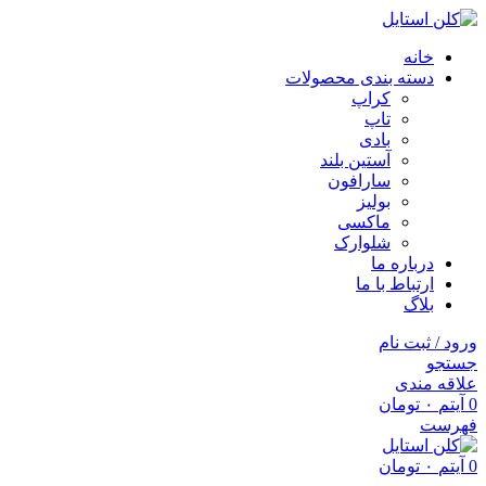
خانه
دسته بندی محصولات
کراپ
تاپ
بادی
آستین بلند
سارافون
بولیز
ماکسی
شلوارک
درباره ما
ارتباط با ما
بلاگ
ورود / ثبت نام
جستجو
علاقه مندی
0
آیتم
۰
تومان
فهرست
0
آیتم
۰
تومان