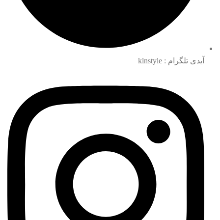
آیدی تلگرام : klnstyle