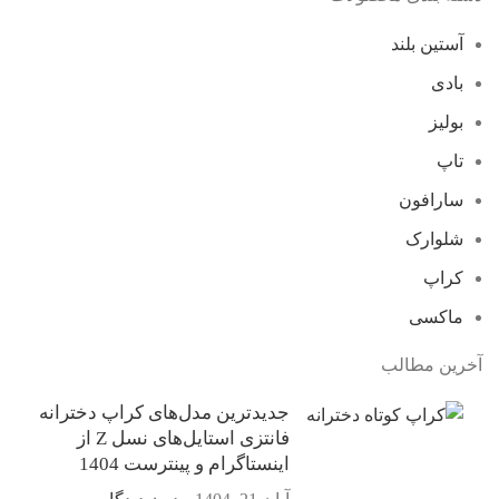
آستین بلند
بادی
بولیز
تاپ
سارافون
شلوارک
کراپ
ماکسی
آخرین مطالب
جدیدترین مدل‌های کراپ دخترانه
فانتزی استایل‌های نسل Z از
اینستاگرام و پینترست 1404