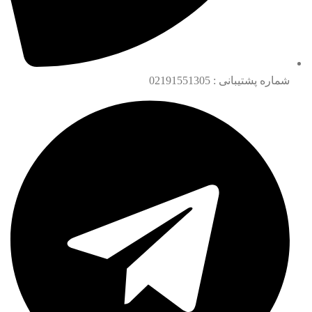
شماره پشتیبانی : 02191551305