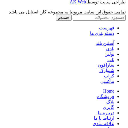
طراحی سایت توسط
AK Web
تمامی حقوق این سایت مربوط به مجموعه کلن استایل می باشد
جستجو
فهرست
دسته بندی ها
آستین بلند
بادی
بولیز
تاپ
سارافون
شلوارک
کراپ
ماکسی
Home
فروشگاه
بلاگ
گالری
درباره ما
ارتباط با ما
علاقه مندی