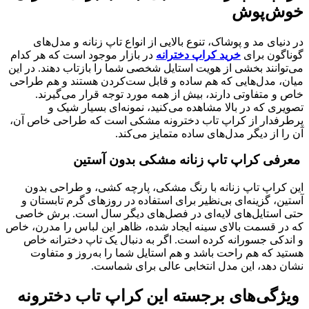
خوش‌پوش
در
دنیای
مد
و
پوشاک،
تنوع
بالایی
از
انواع
تاپ
زنانه
و
مدل‌های
گوناگون برای
خرید
کراپ
دخترانه
در
بازار
موجود
است
که
هر
کدام
می‌توانند
بخشی
از
هویت
استایل
شخصی
شما
را
بازتاب
دهند.
در
این
میان،
مدل‌هایی
که
هم
ساده
و
قابل
ست‌کردن
هستند
و
هم
طراحی
خاص
و
متفاوتی
دارند،
بیش
از
همه
مورد
توجه
قرار
می‌گیرند.
تصویری
که
در
بالا
مشاهده
می‌کنید،
نمونه‌ای
بسیار
شیک
و
پرطرفدار
از
کراپ
تاب
دخترونه
مشکی
است
که
طراحی
خاص
آن،
آن
را
از
دیگر
مدل‌های
ساده
متمایز
می‌کند.
معرفی
کراپ تاپ زنانه مشکی بدون آستین
این
کراپ
تاپ
زنانه
با
رنگ
مشکی،
پارچه
کشی،
و
طراحی
بدون
آستین،
گزینه‌ای
بی‌نظیر
برای
استفاده
در
روزهای
گرم
تابستان
و
حتی
استایل‌های
لایه‌ای
در
فصل‌های
دیگر
سال
است.
برش
خاصی
که
در
قسمت
بالای
سینه
ایجاد
شده،
ظاهر
این
لباس
را
مدرن،
خاص
و
اندکی
جسورانه
کرده
است.
اگر
به
دنبال
یک
تاپ
دخترانه
خاص
هستید
که
هم
راحت
باشد
و
هم
استایل
شما
را
به‌روز
و
متفاوت
نشان
دهد،
این
مدل
انتخابی
عالی
برای
شماست.
ویژگی‌های
برجسته
این
کراپ
تاب
دخترونه