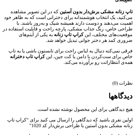
تاپ
زنانه
مشکی
برش‌دار
بدون
آستین
که
در
این
تصویر
مشاهده
می‌کنید،
یک
انتخاب
هوشمندانه
برای
دخترانی
است
که
به
ظاهر
خود
اهمیت
می‌دهند
و
دوست
دارند
همیشه
شیک
و
به‌روز
باشند.
با
طراحی
خاص،
رنگ
جذاب
مشکی،
پارچه
راحت
و
قابلیت
استفاده
در
موقعیت‌های
مختلف،
این
کراپ
تاپ
زنانه
به
یکی
از
آیتم‌های
ضروری
کمد
هر
دختر
جوانی
تبدیل
خواهد
شد.
فرقی
نمی‌کنه
دنبال
یه
لباس
راحت
برای
تابستون
باشی
یا
یه
تاپ
خاص
برای
ست‌کردن
با
دامن
یا
کت
جین،
این
کراپ
تاب
دخترانه
همه‌ی
انتظاراتت
رو
برآورده
می‌کند.
نظرات (0)
دیدگاهها
هیچ دیدگاهی برای این محصول نوشته نشده است.
اولین نفری باشید که دیدگاهی را ارسال می کنید برای “کراپ‌ تاپ
زنانه مشکی بدون آستین با طراحی برش‌دار کد 1020”