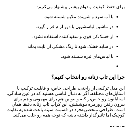
برای
حفظ
کیفیت
و
دوام بیشتر
پیشنهاد
می‌کنیم:
با
آب
سرد
و
شوینده
ملایم
شسته
شود.
در
ماشین
لباسشویی
با
دور
آرام
قرار
گیرد.
از
خشک‌کن
قوی
و
سفیدکننده
استفاده
نشود.
در
سایه
خشک
شود
تا
رنگ
مشکی
آن
ثابت
بماند.
با
لباس‌های
تیره
شسته
شود.
چرا
این
تاپ
زنانه
رو
انتخاب
کنیم؟
این
مدل
ترکیبی
از
راحتی،
طراحی
خاص،
و
قابلیت
ترکیب
با
استایل‌های
مختلفه.
اگر
به
دنبال
لباسی
هستید
که
در
عین
سادگی،
استایلتون
رو
خاص‌تر
کنه
و
بتونین
هم
برای
مهمونی
و
هم
برای
بیرون
رفتن
روزمره
بپوشینش،
این
کراپ
تاپ
زنانه
دقیقا
همان
است.
طراحی
منحصر‌به‌فرد
در
قسمت
سینه
باعث
شده
یه
تفاوت
کوچیک
اما
تاثیرگذار
داشته
باشه
که
توجه
همه
رو
جلب
می‌کند.
جمع‌بندی