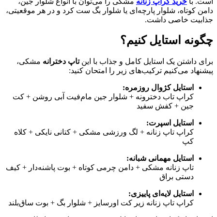
است. با
خرید کراپ زنانه
مشکی
را
می‌توان
با
انواع
شلوار
جین،
دامن
کوتاه،
شلوار
پارچه‌ای
یا
شلوار
بگ
ست
کرد
و
در
هر
موقعیتی،
جذابیت
خاصی
داشت.
چگونه استایل
کنیم؟
برای
داشتن
یک
استایل
کامل
و
جذاب
با
این
تاپ
دخترانه
مشکی،
پیشنهاد
می‌کنیم
ترکیب‌های
زیر
را
امتحان
کنید:
استایل
کژوال
روزمره:
کراپ
تاب
دخترونه +
شلوار
جین
مام‌فیت
آبی
روشن +
کت
جین +
کفش
سفید
استایل
اسپرت:
کراپ
تاپ
زنانه +
لگ
ورزشی
مشکی +
کتانی
نایکی +
کلاه
کپ
استایل
مهمانی
شبانه:
تاپ
زنانه
مشکی +
دامن
چرمی
کوتاه +
بوت
پاشنه‌دار +
کیف
دستی
براق
استایل
لایه‌ای
پاییزی:
کراپ
تاپ
زنانه
زیر
کت
اورسایز +
شلوار
بگ +
بوت
ساق‌بلند