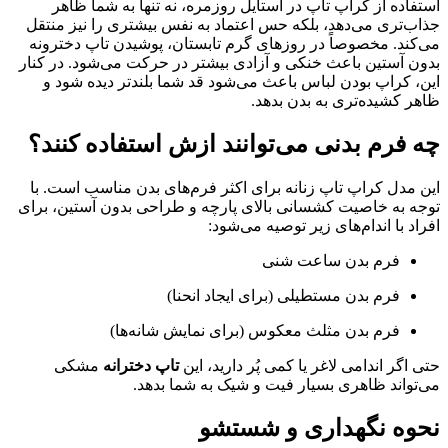
استفاده
از
کراپ
تاپ
در
استایل
روزمره،
نه
تنها
به
شما
ظاهر
جذاب‌تری
می‌دهد،
بلکه
حس
اعتماد
به
نفس
بیشتری
را
نیز
منتقل
می‌کند.
مخصوصاً
در
روزهای
گرم
تابستان،
پوشیدن
تاپ
دخترونه
بدون
آستین
باعث
خنکی
و
آزادی
بیشتر
در
حرکت
می‌شود.
در
کنار
این،
کراپ
بودن
لباس
باعث
می‌شود
قد
شما
بلندتر
دیده
شود
و
ظاهر
کشیده‌تری
به
بدن
بدهد.
چه فرم بدنی
می‌توانند
ازش
استفاده
کنند؟
این
مدل
کراپ
تاپ
زنانه
برای
اکثر
فرم‌های
بدن
مناسب
است.
با
توجه
به
خاصیت
کشسانی
بالای
پارچه
و
طراحی
بدون
آستین،
برای
افراد
با
اندام‌های
زیر
توصیه
می‌شود:
فرم
بدن
ساعت
شنی
فرم
بدن
مستطیلی (
برای
ایجاد
انحنا)
فرم
بدن
مثلث
معکوس (
برای
نمایش
شانه‌ها)
حتی
اگر
اندامی
لاغر
یا
کمی
پُر
دارید،
این
تاپ
دخترانه
مشکی
می‌تواند
ظاهری
بسیار
فیت
و
شیک
به
شما
بدهد.
نحوه
نگهداری
و
شستشو