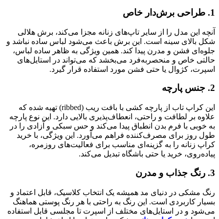
1.
طراحی
برش‌دار
خاص
آنچه
این
مدل
را
از
سایر
تاپ‌های
زنانه
مجزا
می‌کند،
برش
هلالی
شکل
بالای
سینه
است.
این
برش
باعث
می‌شود
لباس
ساده
نباشد
و
جلوه‌ای
فشن
و
مدرن
پیدا
کند.
همین
ویژگی
به
ظاهر
ساده
لباس،
حالتی
خاص
و
منحصربه‌فرد
می‌بخشد
که
می‌تواند
در
استایل‌های
اسپرت،
کژوال
یا
حتی
فشن
مورد
استفاده
قرار
گیرد.
2.
جنس
پارچه
این
کراپ
تاب
از
پارچه
کشی
با
بافت
ریب (
ribbed)
تهیه
شده
که
علاوه
بر
لطافت
و
راحتی،
انعطاف‌پذیری
بالایی
دارد.
این
نوع
پارچه
به
خوبی
با
فرم
بدن
انطباق
پیدا
می‌کند
و
حس
سبکی
و
آزادی
را
در
طول
روز
برای
مصرف‌کننده
فراهم
می‌آورد.
این
ویژگی، با خرید
کراپ
زنانه
را
به
گزینه‌ای
مناسب
برای
فعالیت‌های
روزمره،
پیاده‌روی،
خرید
یا
حتی
باشگاه
تبدیل
می‌کند.
3.
رنگ
جذاب
و مدرن
رنگ
مشکی
در
دنیای
مد
همیشه
یک
انتخاب
کلاسیک،
قابل
اعتماد
و
بسیار
کاربردی
است.
این
رنگ
به
راحتی
با
هر
رنگ
پوستی
هماهنگ
می‌شود
و
در
استایل‌های
مختلف
از
اسپرت
تا
مجلسی
قابل
استفاده