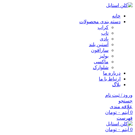
خانه
دسته بندی محصولات
کراپ
تاپ
بادی
آستین بلند
سارافون
بولیز
ماکسی
شلوارک
درباره ما
ارتباط با ما
بلاگ
ورود / ثبت نام
جستجو
علاقه مندی
0
آیتم
۰
تومان
فهرست
0
آیتم
۰
تومان