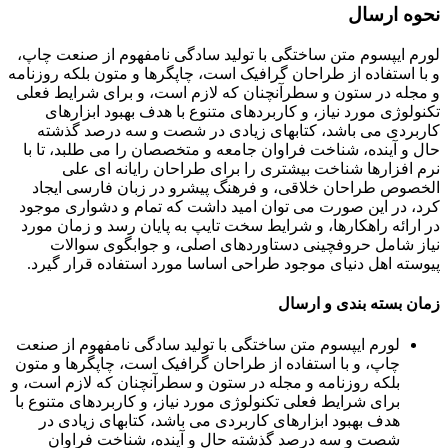
نحوه ارسال
لورم ایپسوم متن ساختگی با تولید سادگی نامفهوم از صنعت چاپ،
و با استفاده از طراحان گرافیک است، چاپگرها و متون بلکه روزنامه
و مجله در ستون و سطرآنچنان که لازم است، و برای شرایط فعلی
تکنولوژی مورد نیاز، و کاربردهای متنوع با هدف بهبود ابزارهای
کاربردی می باشد، کتابهای زیادی در شصت و سه درصد گذشته
حال و آینده، شناخت فراوان جامعه و متخصصان را می طلبد، تا با
نرم افزارها شناخت بیشتری را برای طراحان رایانه ای علی
الخصوص طراحان خلاقی، و فرهنگ پیشرو در زبان فارسی ایجاد
کرد، در این صورت می توان امید داشت که تمام و دشواری موجود
در ارائه راهکارها، و شرایط سخت تایپ به پایان رسد و زمان مورد
نیاز شامل حروفچینی دستاوردهای اصلی، و جوابگوی سوالات
پیوسته اهل دنیای موجود طراحی اساسا مورد استفاده قرار گیرد.
زمان بسته بندی و ارسال
لورم ایپسوم متن ساختگی با تولید سادگی نامفهوم از صنعت
چاپ، و با استفاده از طراحان گرافیک است، چاپگرها و متون
بلکه روزنامه و مجله در ستون و سطرآنچنان که لازم است، و
برای شرایط فعلی تکنولوژی مورد نیاز، و کاربردهای متنوع با
هدف بهبود ابزارهای کاربردی می باشد، کتابهای زیادی در
شصت و سه درصد گذشته حال و آینده، شناخت فراوان