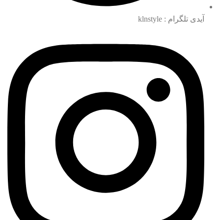
آیدی تلگرام : klnstyle