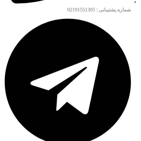
شماره پشتیبانی : 02191551305