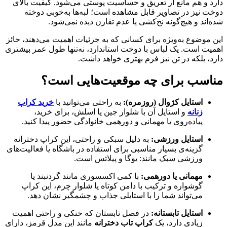
دارد و هم مانع از تعریق و حساسیت پوستی می‌شود. کیفیت بالای
دوخت نیز در تصاویر قابل مشاهده است؛ لبه‌ها به‌خوبی دوخته
شده‌اند و هیچ‌گونه نخ‌کشی یا عدم تقارن دیده نمی‌شود.
این موضوع به‌ویژه برای کسانی که به جزئیات اهمیت می‌دهند، حائز
اهمیت است. یک لباس با دوخت استاندارد، نه‌تنها طول عمر بیشتری
دارد، بلکه در تن نیز فرم بهتری خواهد داشت.
مناسب برای چه موقعیت‌هایی است؟
استایل کژوال (روزمره):
به راحتی می‌توانید با
خرید کراپ
زنانه
و استایل آن با شلوار جین یا اسلش، برای خرید،
پیاده‌روی یا مهمانی و دورهمی خانوادگی حضور پیدا کنید.
استایل ورزشی:
به دلیل سبکی و راحتی، این کراپ دخترانه
گزینه‌ی بسیار مناسبی برای استفاده در باشگاه یا فعالیت‌های
ورزشی سبک مانند: یوگا و پیلاتس است.
مهمانی‌ یا دورهمی:
با کمی اکسسوری مانند گردنبند یا
گوشواره و ترکیب با دامن کوتاه یا شلوار چرم، این کراپ
می‌تواند شما را با استایلی جذاب و چشمگیر نشان دهد.
استایل تابستانه:
در فصل تابستان که خنکی و راحتی اهمیت
زیادی دارد، یک
کراپ تاب دخترانه
مانند این مدل قرمز، دارای