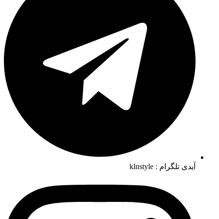
آیدی تلگرام : klnstyle