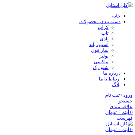
خانه
دسته بندی محصولات
کراپ
تاپ
بادی
آستین بلند
سارافون
بولیز
ماکسی
شلوارک
درباره ما
ارتباط با ما
بلاگ
ورود / ثبت نام
جستجو
علاقه مندی
0
آیتم
۰
تومان
فهرست
0
آیتم
۰
تومان