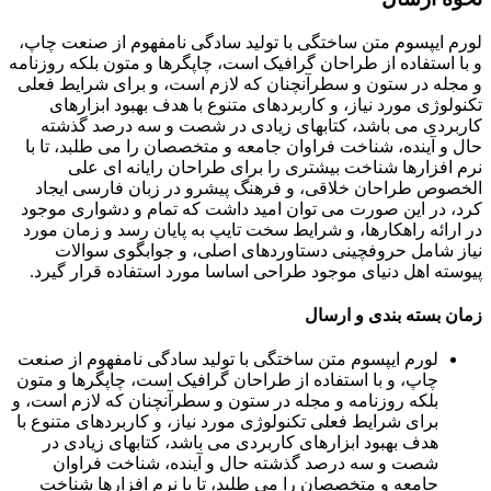
لورم ایپسوم متن ساختگی با تولید سادگی نامفهوم از صنعت چاپ،
و با استفاده از طراحان گرافیک است، چاپگرها و متون بلکه روزنامه
و مجله در ستون و سطرآنچنان که لازم است، و برای شرایط فعلی
تکنولوژی مورد نیاز، و کاربردهای متنوع با هدف بهبود ابزارهای
کاربردی می باشد، کتابهای زیادی در شصت و سه درصد گذشته
حال و آینده، شناخت فراوان جامعه و متخصصان را می طلبد، تا با
نرم افزارها شناخت بیشتری را برای طراحان رایانه ای علی
الخصوص طراحان خلاقی، و فرهنگ پیشرو در زبان فارسی ایجاد
کرد، در این صورت می توان امید داشت که تمام و دشواری موجود
در ارائه راهکارها، و شرایط سخت تایپ به پایان رسد و زمان مورد
نیاز شامل حروفچینی دستاوردهای اصلی، و جوابگوی سوالات
پیوسته اهل دنیای موجود طراحی اساسا مورد استفاده قرار گیرد.
زمان بسته بندی و ارسال
لورم ایپسوم متن ساختگی با تولید سادگی نامفهوم از صنعت
چاپ، و با استفاده از طراحان گرافیک است، چاپگرها و متون
بلکه روزنامه و مجله در ستون و سطرآنچنان که لازم است، و
برای شرایط فعلی تکنولوژی مورد نیاز، و کاربردهای متنوع با
هدف بهبود ابزارهای کاربردی می باشد، کتابهای زیادی در
شصت و سه درصد گذشته حال و آینده، شناخت فراوان
جامعه و متخصصان را می طلبد، تا با نرم افزارها شناخت