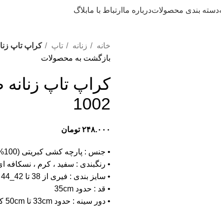
دسته بندی محصولات
درباره ما
ارتباط با ما
بلاگ
خانه
زنانه
تاپ
کراپ تاپ زنان
بازگشت به محصولات
کراپ تاپ زنانه 
1002
۲۴۸.۰۰۰
تومان
• جنس : پارچه کشی کبریتی (100% پنبه)
• رنگبندی : سفید ، کرم ، نسکافه 
• سایز بندی : فیری از 38 تا 42_44
• قد : حدود 35cm
• دور سینه : حدود 33cm تا 50cm کشسانی دارد