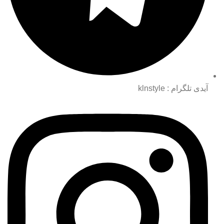
آیدی تلگرام : klnstyle