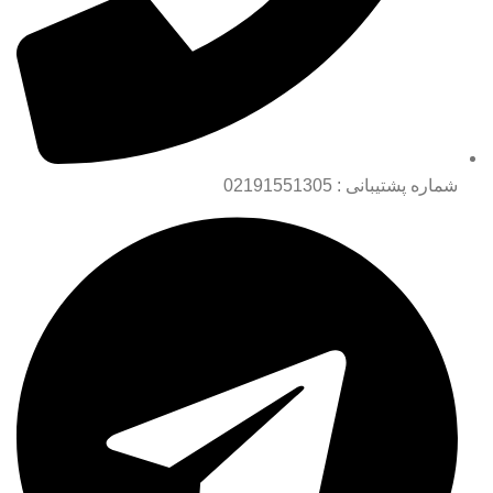
شماره پشتیبانی : 02191551305