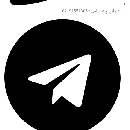
شماره پشتیبانی : 02191551305