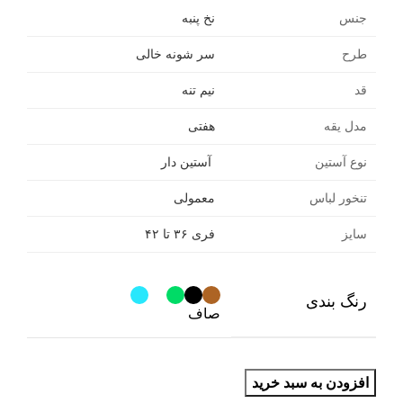
جنس
نخ پنبه
طرح
سر شونه خالی
قد
نیم تنه
مدل یقه
هفتی
نوع آستین
آستین دار
تنخور لباس
معمولی
سایز
فری ۳۶ تا ۴۲
رنگ بندی
صاف
افزودن به سبد خرید