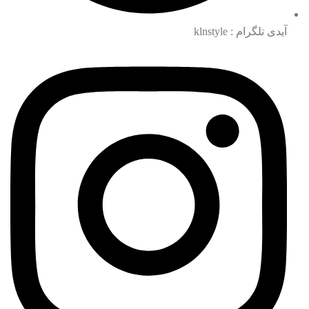
آیدی تلگرام : klnstyle