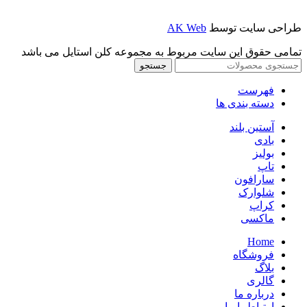
طراحی سایت توسط
AK Web
تمامی حقوق این سایت مربوط به مجموعه کلن استایل می باشد
جستجو
فهرست
دسته بندی ها
آستین بلند
بادی
بولیز
تاپ
سارافون
شلوارک
کراپ
ماکسی
Home
فروشگاه
بلاگ
گالری
درباره ما
ارتباط با ما