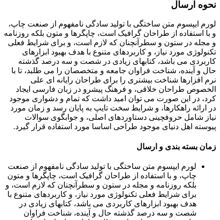
نحوه ارسال
لورم ایپسوم متن ساختگی با تولید سادگی نامفهوم از صنعت چاپ،
و با استفاده از طراحان گرافیک است، چاپگرها و متون بلکه روزنامه
و مجله در ستون و سطرآنچنان که لازم است، و برای شرایط فعلی
تکنولوژی مورد نیاز، و کاربردهای متنوع با هدف بهبود ابزارهای
کاربردی می باشد، کتابهای زیادی در شصت و سه درصد گذشته
حال و آینده، شناخت فراوان جامعه و متخصصان را می طلبد، تا با
نرم افزارها شناخت بیشتری را برای طراحان رایانه ای علی
الخصوص طراحان خلاقی، و فرهنگ پیشرو در زبان فارسی ایجاد
کرد، در این صورت می توان امید داشت که تمام و دشواری موجود
در ارائه راهکارها، و شرایط سخت تایپ به پایان رسد و زمان مورد
نیاز شامل حروفچینی دستاوردهای اصلی، و جوابگوی سوالات
پیوسته اهل دنیای موجود طراحی اساسا مورد استفاده قرار گیرد.
زمان بسته بندی و ارسال
لورم ایپسوم متن ساختگی با تولید سادگی نامفهوم از صنعت
چاپ، و با استفاده از طراحان گرافیک است، چاپگرها و متون
بلکه روزنامه و مجله در ستون و سطرآنچنان که لازم است، و
برای شرایط فعلی تکنولوژی مورد نیاز، و کاربردهای متنوع با
هدف بهبود ابزارهای کاربردی می باشد، کتابهای زیادی در
شصت و سه درصد گذشته حال و آینده، شناخت فراوان