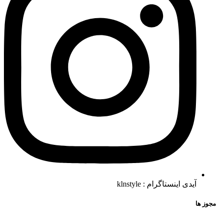
آیدی اینستاگرام : klnstyle
مجوز ها