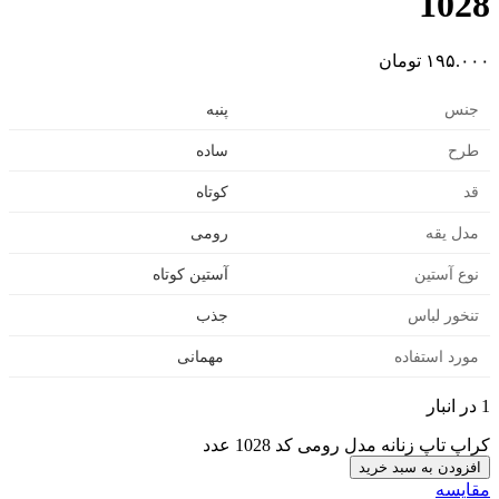
1028
۱۹۵.۰۰۰
تومان
جنس
پنبه
طرح
ساده
قد
کوتاه
مدل یقه
رومی
نوع آستین
آستین کوتاه
تنخور لباس
جذب
مورد استفاده
مهمانی
1 در انبار
کراپ‌ تاپ زنانه مدل رومی کد 1028 عدد
افزودن به سبد خرید
مقایسه