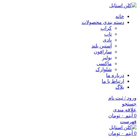
خانه
دسته بندی محصولات
کراپ
تاپ
بادی
آستین بلند
سارافون
بولیز
ماکسی
شلوارک
درباره ما
ارتباط با ما
بلاگ
ورود / ثبت نام
جستجو
علاقه مندی
0
آیتم
۰
تومان
فهرست
0
آیتم
۰
تومان