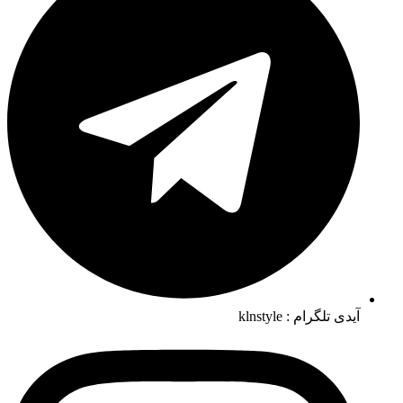
آیدی تلگرام : klnstyle