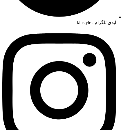
آیدی تلگرام : klnstyle