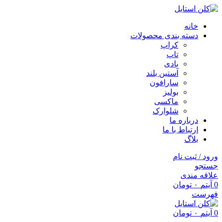
خانه
دسته بندی محصولات
کراپ
تاپ
بادی
آستین بلند
سارافون
بولیز
ماکسی
شلوارک
درباره ما
ارتباط با ما
بلاگ
ورود / ثبت نام
جستجو
علاقه مندی
0
آیتم
۰
تومان
فهرست
0
آیتم
۰
تومان