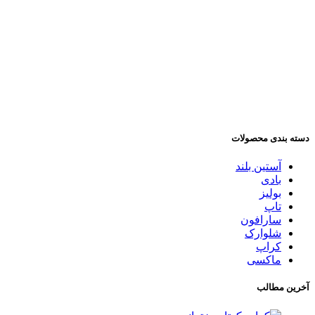
دسته بندی محصولات
آستین بلند
بادی
بولیز
تاپ
سارافون
شلوارک
کراپ
ماکسی
آخرین مطالب