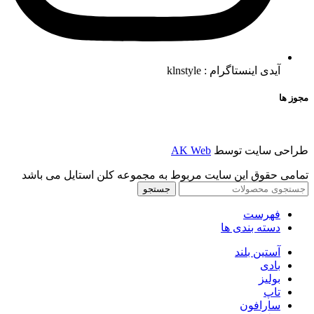
آیدی اینستاگرام : klnstyle
مجوز ها
طراحی سایت توسط
AK Web
تمامی حقوق این سایت مربوط به مجموعه کلن استایل می باشد
جستجو
فهرست
دسته بندی ها
آستین بلند
بادی
بولیز
تاپ
سارافون