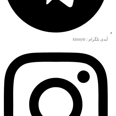
آیدی تلگرام : klnstyle