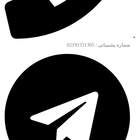
شماره پشتیبانی : 02191551305