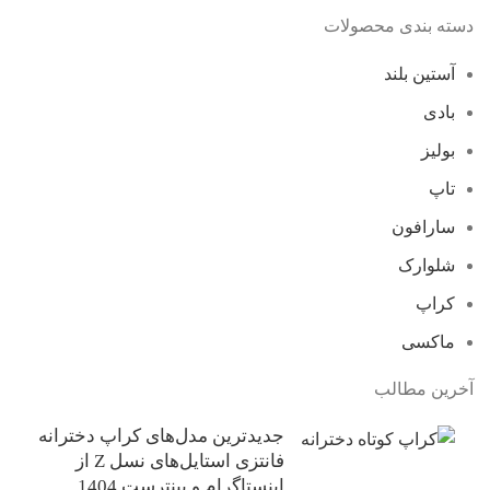
دسته بندی محصولات
آستین بلند
بادی
بولیز
تاپ
سارافون
شلوارک
کراپ
ماکسی
آخرین مطالب
جدیدترین مدل‌های کراپ دخترانه
فانتزی استایل‌های نسل Z از
اینستاگرام و پینترست 1404