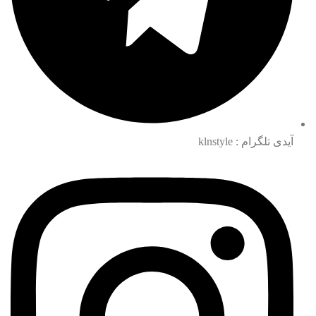
آیدی تلگرام : klnstyle