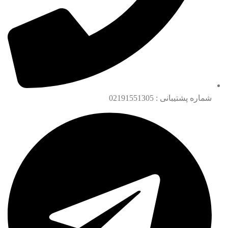
شماره پشتیبانی : 02191551305