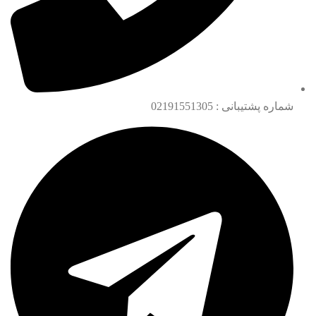
شماره پشتیبانی : 02191551305