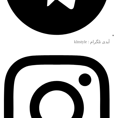
آیدی تلگرام : klnstyle