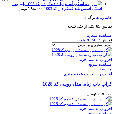
بلوز یقه
اسکی آستین بلند فینگر دار کد 1003
۲۹۸.۰۰۰
تومان
خانه
زنانه
برگه 2
نمایش 85–125 از 125 نتیجه
مشاهده فیلترها
نمایش
12
24
36
همه
افزودن به سبد خرید
مشاهده سریع
مقایسه
افزودن به لیست علاقه مندی
کراپ‌ تاپ زنانه مدل رومی کد 1028
۱۹۵.۰۰۰
تومان
افزودن به سبد خرید
مشاهده سریع