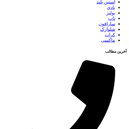
آستین بلند
بادی
بولیز
تاپ
سارافون
شلوارک
کراپ
ماکسی
آخرین مطالب