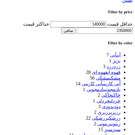
بستن
Filter by price
حداقل قیمت
حداكثر قيمت
صافی
Filter by color
آبی
آبی
7
بژ
بژ
1
زرد
زرد
3
قهوه ای
قهوه ای
28
مشکی
مشکی
56
آبی کاربنی
آبی کاربنی
14
بادمجونی
بادمجونی
1
خاکی
خاکی
2
خردلی
خردلی
1
دودی
دودی
3
رزبری
رزبری
2
زرشکی
زرشکی
22
زیتونی
زیتونی
2
سبز
سبز
15