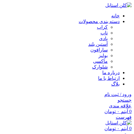
خانه
دسته بندی محصولات
کراپ
تاپ
بادی
آستین بلند
سارافون
بولیز
ماکسی
شلوارک
درباره ما
ارتباط با ما
بلاگ
ورود / ثبت نام
جستجو
علاقه مندی
0
آیتم
۰
تومان
فهرست
0
آیتم
۰
تومان