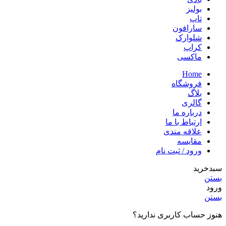
بولیز
تاپ
سارافون
شلوارک
کراپ
ماکسی
Home
فروشگاه
بلاگ
گالری
درباره ما
ارتباط با ما
علاقه مندی
مقایسه
ورود / ثبت نام
سبدخرید
بستن
ورود
بستن
هنوز حساب کاربری ندارید؟