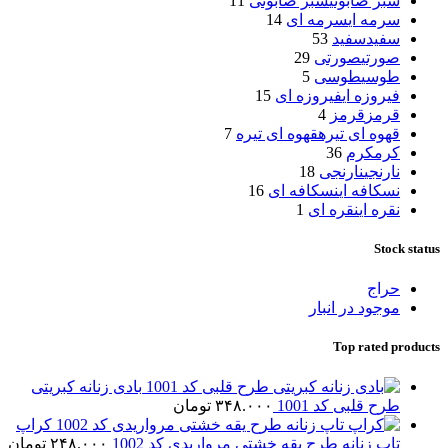
سبز صابونی
سبز صابونی
11
سرمه ای
سرمه ای
14
سفید
سفید
53
صورتی
صورتی
29
طوسی
طوسی
5
فیروزه ای
فیروزه ای
15
قرمز
قرمز
4
قهوه ای تیره
قهوه ای تیره
7
کرم
کرم
36
نارنجی
نارنجی
18
نسکافه ای
نسکافه ای
16
نقره ای
نقره ای
1
Stock status
حراج
موجود در انبار
Top rated products
بادی زنانه کبریتی
طرح قلبی کد 1001
۳۴۸.۰۰۰
تومان
کراپ
تاپ زنانه طرح یقه خشتی مرواریدی کد 1002
۲۴۸.۰۰۰
تومان