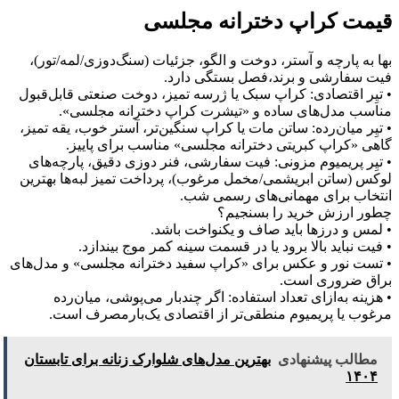
قیمت کراپ دخترانه مجلسی
بها به پارچه و آستر، دوخت و الگو، جزئیات (سنگ‌دوزی/لمه/تور)،
فیت سفارشی و برند،فصل بستگی دارد.
• تیِر اقتصادی: کراپ سبک یا ژرسه تمیز، دوخت صنعتی قابل‌قبول
مناسب مدل‌های ساده و «تیشرت کراپ دخترانه مجلسی».
• تیِر میان‌رده: ساتن مات یا کراپ سنگین‌تر، آستر خوب، یقه تمیز،
گاهی «کراپ کبریتی دخترانه مجلسی» مناسب برای پاییز.
• تیِر پریمیوم مزونی: فیت سفارشی، فنر دوزی دقیق، پارچه‌های
لوکس (ساتن ابریشمی/مخمل مرغوب)، پرداخت تمیز لبه‌ها بهترین
انتخاب برای مهمانی‌های رسمی شب.
چطور ارزش خرید را بسنجیم؟
• لمس و درزها باید صاف و یکنواخت باشد.
• فیت نباید بالا برود یا در قسمت سینه کمر موج بیندازد.
• تست نور و عکس برای «کراپ سفید دخترانه مجلسی» و مدل‌های
براق ضروری است.
• هزینه به‌ازای تعداد استفاده: اگر چندبار می‌پوشی، میان‌رده
مرغوب یا پریمیوم منطقی‌تر از اقتصادی یک‌بارمصرف است.
مطالب پیشنهادی
بهترین مدل‌های شلوارک زنانه برای تابستان
۱۴۰۴