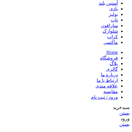
آستین بلند
بادی
بولیز
تاپ
سارافون
شلوارک
کراپ
ماکسی
Home
فروشگاه
بلاگ
گالری
درباره ما
ارتباط با ما
علاقه مندی
مقایسه
ورود / ثبت نام
سبدخرید
بستن
ورود
بستن