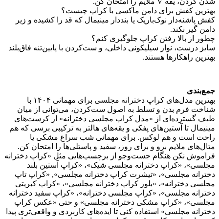
شدن گردن، یقه V ملایم را امتحان کن.
بهترین کفش برای دامن ماکسی با کراپ چیست؟
کفش پاشنه‌دار نوک‌باریک یا بنددار مینیمال که قد را کشیده و زیر
دامن گیر نکند.
چطور از بالا رفتن کراپ جلوگیری کنم؟
سایز درست، نوار سیلیکونی داخلی، و ست‌کردن با پایین‌تنه فاق‌بلند
بهترین راهکارها هستند.
جمع‌بندی
بهترین مدل‌های کراپ دخترانه مجلسی برای مهمانی ۱۴۰۴ با
شناخت فرم بدن و تسلط به اصول ست‌کردن، می‌توانی از میان
طیف گسترده‌ای از «مدل کراپ مجلسی دخترانه» از کرست‌های
مینیمال تا آستین‌های پفکی و یقه‌های هالتر به ترکیبی برسی که هم
راحت است و هم لوکس. برای مهمانی شب سراغ مشکی یا
متال‌های ملایم برو و برای روز، سفید و پاستلی‌ها را امتحان کن.
فراموش نکن هنگام جست‌وجو از برچسب‌هایی مثل «کراپ دخترانه
مجلسی»، «کراپ دخترانه مجلسی شیک»، «کراپ آستین بلند
دخترانه مجلسی»، «تیشرت کراپ دخترانه مجلسی», «کراپ تاپ
مجلسی دخترانه»، «بلوز کراپ دخترانه مجلسی»، «کراپ کبریتی
دخترانه مجلسی»، «کراپ مجلسی دخترانه»، «کراپ سفید دخترانه
مجلسی»، «کراپ مشکی دخترانه مجلسی» و حتی «عکس کراپ
دخترانه مجلسی» استفاده کنی تا ایده‌های کاربردی و واقعی‌تری پیدا