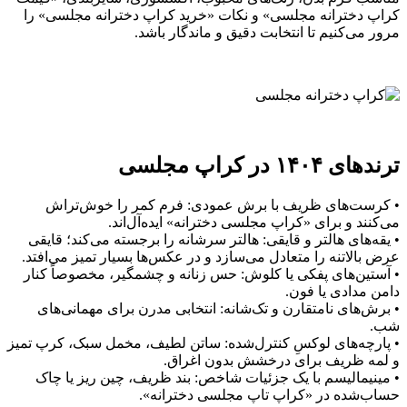
کراپ دخترانه مجلسی» و نکات «خرید کراپ دخترانه مجلسی» را
مرور می‌کنیم تا انتخابت دقیق و ماندگار باشد.
ترندهای ۱۴۰۴ در کراپ مجلسی
• کرست‌های ظریف با برش عمودی: فرم کمر را خوش‌تراش
می‌کنند و برای «کراپ مجلسی دخترانه» ایده‌آل‌اند.
• یقه‌های هالتر و قایقی: هالتر سرشانه را برجسته می‌کند؛ قایقی
عرض بالاتنه را متعادل می‌سازد و در عکس‌ها بسیار تمیز می‌افتد.
• آستین‌های پفکی یا کلوش: حس زنانه و چشمگیر، مخصوصاً کنار
دامن مدادی یا فون.
• برش‌های نامتقارن و تک‌شانه: انتخابی مدرن برای مهمانی‌های
شب.
• پارچه‌های لوکسِ کنترل‌شده: ساتن لطیف، مخمل سبک، کرپ تمیز
و لمه ظریف برای درخشش بدون اغراق.
• مینیمالیسم با یک جزئیات شاخص: بند ظریف، چین ریز یا چاک
حساب‌شده در «کراپ تاپ مجلسی دخترانه».