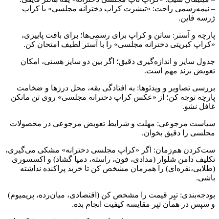
– نیمه‌رسمی راحت: «تیشرت کراپ دخترانه مجلسی» با کراپ‌
ژرسه فاین.
پارچه و آستر: ساتن و کراپ برای رسمی‌ها؛ برای بافت پاییزی،
«کراپ کبریتی دخترانه مجلسی» را با آستر لطیف امتحان کن.
جدول سایز و اندازه‌گیری دقیق؛ اگر بین دو سایز هستی، امکان
تعویض برند مهم است.
بررسی تصاویر و ویدئوها: به افتادگی یقه، محل درزها و ضخامت
پارچه توجه کن؛ از «عکس کراپ دخترانه مجلسی» روی تن مانکن
غافل نشو.
سیاست مرجوعی: مهلت و شرایط تعویض مرجوعی در محصولات
مجلسی را دقیق بخوان.
ست‌کردن هم‌زمان: اگر «کراپ مجلسی دخترانه» مشکی می‌گیری،
تکلیف دامن شلوار (مدادی، فون، راسته، دمپا گشاد) و اکسسوری
(طلایی،نقره‌ای) را همزمان مشخص کن تا خرید پراکنده نداشته
باشی.
بودجه‌بندی: تیِر قیمت را مشخص کن (اقتصادی، میان‌رده، پریمیوم)
و سپس در همان تیِر مقایسه کیفیت انجام بده.