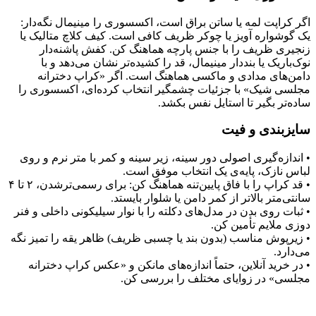
اگر کراپت لمه یا ساتن براق است، اکسسوری را مینیمال نگه‌دار:
یک گوشواره آویز یا چوکر ظریف کافی است. کیف کلاچ متالیک یا
زنجیری ظریف را با جنس پارچه هماهنگ کن. کفش پاشنه‌دار
نوک‌باریک یا بنددار مینیمال، قد را کشیده‌تر نشان می‌دهد و با
دامن‌های مدادی و ماکسی هماهنگ است. اگر «کراپ دخترانه
مجلسی شیک» با جزئیات چشمگیر انتخاب کرده‌ای، اکسسوری را
ساده‌تر بگیر تا استایل نفس بکشد.
سایزبندی و فیت
• اندازه‌گیری اصولی دور سینه، زیر سینه و کمر با متر نرم و روی
لباس نازک، پایه‌ی یک انتخاب موفق است.
• قد کراپ را با فاق پایین‌تنه هماهنگ کن: برای رسمی‌ترشدن، ۲ تا ۴
سانتی‌متر بالاتر از کمر دامن یا شلوار بایستد.
• ثبات روی بدن در مدل‌های دکلته را با نوار سیلیکونی داخلی و فنر
دوزی ملایم تأمین کن.
• زیرپوش مناسب (بدون بند یا چسبی ظریف) ظاهر یقه را تمیز نگه
می‌دارد.
• در خرید آنلاین، حتماً اندازه‌های مانکن و «عکس کراپ دخترانه
مجلسی» در زوایای مختلف را بررسی کن.