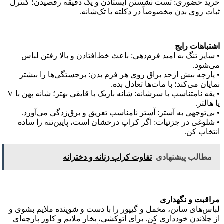
خرید حضوری: تست نشستن ایستادن و یک دقیقه رقصیدن؛ کنترل
ثبات روی بدن مخصوصاً در دکلته یا تک‌شانه.
اشتباهات رایج
• سایز تنگ به امید فرم‌دهی: باعث خط‌افتادن و بالا رفتن لباس
می‌شود.
• پارچه بیش‌ ازحد براق روی هر فرم بدن: برجستگی‌ها را بیشتر
نمایان می‌کند؛ با مات‌ها تعادل بده.
• یقه نامتناسب با سرشانه: شانه باریک با قایقی بهتر؛ شانه پهن با V
یا هالتر.
• بی‌توجهی به آستر: آستر نامناسب تعریق و برق‌زدگی می‌آورد.
• شلوغی در جزئیات: اگر کراپ درخشان است، پایین‌تنه را ساده
انتخاب کن.
مطالب پیشنهادی
تفاوت کراپ زنانه و دخترانه
مراقبت و نگهداری
لباس‌های ساتن، مخمل و گیپور را با دست و شوینده ملایم بشوی و
از چلاندن خودداری کن. برای اتوکشی، بخار ملایم و کاور پارچه‌ای