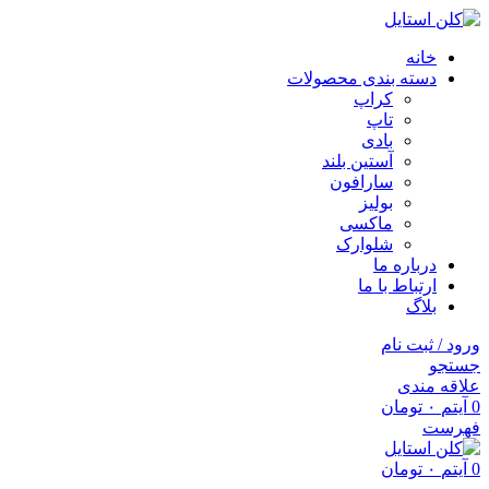
خانه
دسته بندی محصولات
کراپ
تاپ
بادی
آستین بلند
سارافون
بولیز
ماکسی
شلوارک
درباره ما
ارتباط با ما
بلاگ
ورود / ثبت نام
جستجو
علاقه مندی
0
آیتم
۰
تومان
فهرست
0
آیتم
۰
تومان