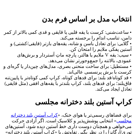
انتخاب مدل بر اساس فرم بدن
• ساعت‌شنی: کرست با یقه قلبی یا قایقی و قدی کمی بالاتر از کمر
دامن، تناسب اندام را برجسته می‌کند.
• گلابی: برای تعادل باسن و شانه، یقه‌های بازتر (قایقی/کشتی) و
آستین پفکی ملایم را امتحان کن.
• سیب: یقه V ملایم یا هالتر، پارچه ماتِ آستردار و برش‌های
عمودی، بالاتنه را جمع‌وجورتر نشان می‌دهد.
• مستطیل: برای ساخت منحنی بصری، مدل‌های چین‌دار یا گره‌ای و
کرست با برش پرنسسی عالی‌اند.
• قد کوتاه/قد بلند: برای قدهای کوتاه، کراپ کمی کوتاه‌تر با پایین‌تنه
فاق‌بلند؛ برای قدهای بلند، کراپ بلندتر با یقه‌های افقی (مثل قایقی)
تعادل ایجاد می‌کند.
کراپ آستین بلند دخترانه مجلسی
برای فضاهای رسمی‌تر یا هوای خنک، «
کراپ آستین بلند دخترانه
مجلسی
» انتخابی پوشش‌پذیر و کلاسیک است. اگر آزادی حرکت
می‌خواهی و همچنان دوست داری خط آستین دیده شود، آستین‌های
توری/ارگانزا را در نظر بگیر. تفاوتش با «کراپ آستین بلند دخترانه»