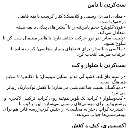
ست‌کردن با دامن
• مدادی (مدی): رسمی و کلاسیک؛ کنار کرست یا یقه قایقی
درجه‌یک است.
• فون/کلوش: حجم پایین‌تنه را با آستین‌های پفکی یا یقه بسته
متعادل می‌کند.
• پلیسه ساتن: در نور حرکت جذابی دارد؛ با هالتر مینیمال ست کن تا
شلوغ نشود.
• ماکسی دنباله‌دار: برای فضاهای بسیار مجلسی؛ کراپ ساده با
جزئیات ظریف انتخاب کن.
ست‌کردن با شلوار و کت
• راسته فاق‌بلند: کشیدگی قد و استایل مینیمال؛ با دکلته یا V ملایم
هماهنگ است.
• دمپاگشاد: نسبت ساعت‌شنی می‌سازد؛ با کفش نوک‌باریک زیباتر
می‌شود.
• کت‌وشلوار + کراپ: یک بلویز نیم‌تنه روی کراپ، ترکیبی لاکچری و
پوشش‌پذیر برای مهمانی‌های رسمی می‌سازد. این ترکیب با
«تیشرت کراپ دخترانه مجلسی» از جنس کرپ‌ژرسه فاین هم برای
نیمه‌رسمی‌ها جواب می‌دهد.
اکسسوری، کیف و کفش